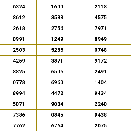
6324
1600
2118
8612
3583
4575
2618
2756
7971
8991
1249
8949
2503
5286
0748
4259
3871
9172
8825
6506
2491
0778
6960
1404
8994
4472
9434
5071
9084
2240
7386
0845
9438
7762
6764
2075