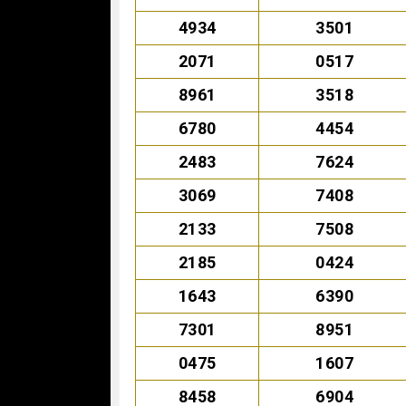
4934
3501
2071
0517
8961
3518
6780
4454
2483
7624
3069
7408
2133
7508
2185
0424
1643
6390
7301
8951
0475
1607
8458
6904