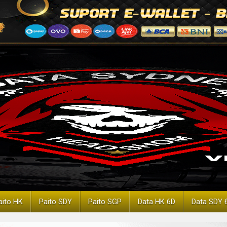
aito HK
Paito SDY
Paito SGP
Data HK 6D
Data SDY 