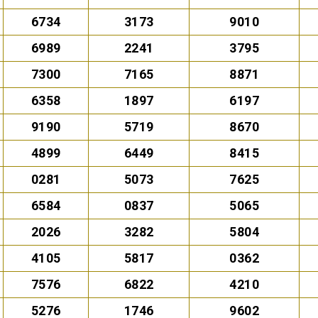
6734
3173
9010
6989
2241
3795
7300
7165
8871
6358
1897
6197
9190
5719
8670
4899
6449
8415
0281
5073
7625
6584
0837
5065
2026
3282
5804
4105
5817
0362
7576
6822
4210
5276
1746
9602