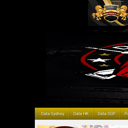
Data Sydney
Data HK
Data SGP
P