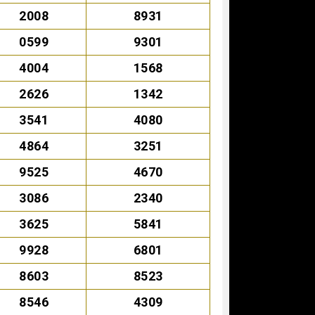
2008
8931
0599
9301
4004
1568
2626
1342
3541
4080
4864
3251
9525
4670
3086
2340
3625
5841
9928
6801
8603
8523
8546
4309