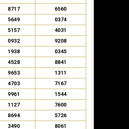
8717
6560
5649
0374
5157
4031
0932
9208
1938
0345
4528
8841
9653
1311
4703
7167
9961
1544
1127
7600
8694
5726
3490
8061